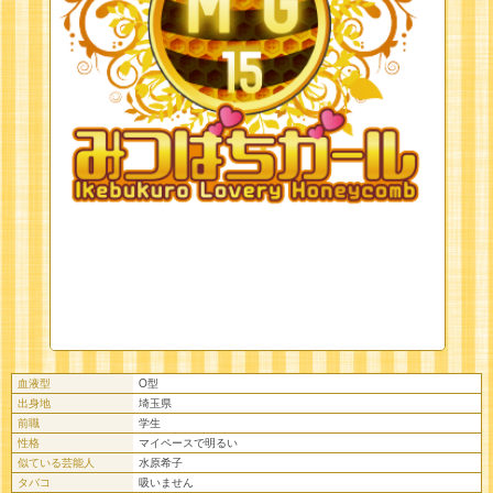
血液型
O型
出身地
埼玉県
前職
学生
性格
マイペースで明るい
似ている芸能人
水原希子
タバコ
吸いません