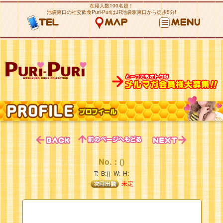
在籍人数100名超！
池袋東口の社交飲食Puri-PuriはJR池袋駅東口から徒歩5分!
No.：()
T: B:() W: H:
未定