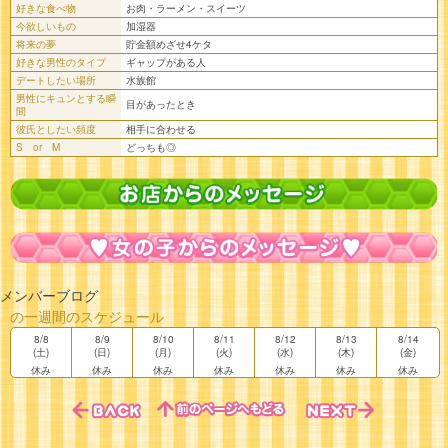
好きな食べ物
お肉・ラーメン・スイーツ
今欲しいもの
加湿器
将来の夢
貯金額めざせ4ケタ
好きな男性のタイプ
ギャップがある人
デートしたい場所
水族館
男性にキュンとする瞬
目があったとき
間
彼氏としたい頻度
相手に合わせる
S or M
どっちも◎
メンバーブログ
の一週間のスケジュール
8/8
8/9
8/10
8/11
8/12
8/13
8/14
(土)
(日)
(月)
(火)
(水)
(木)
(金)
休み
休み
休み
休み
休み
休み
休み